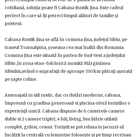
cotidiană, soluția poate fi Cabana Rustik Jina. Este cadrul
perfect în care să îți petreci timpul alături de familie și
prieteni.
Cabana Rustik Jina se află în comuna Jina, județul Sibiu, pe
traseul Transalpina, șoseaua cea mai înaltă din Romania.
Comuna Jina este situată în partea de Sud-Vest a județului
Sibiu ,în zona etno-folclorică numită Mărginimea
Sibiului,având o suprafață de aproape 330 km pătrați așezată
pe șapte coline.
Amenajată in stil rustic, dar cu dotări moderne, cabana,
împreună cu gradina generoasă si piscina oferă turiștilor o
experiență unică. Cabana dispune de 6 camere(4 camere
duble si 2 camere triple), 4 băi, living, bucătărie utilată
complet, grătar, ceaun. Turiștii se pot relaxa in jacuzzi-ul
încălzit la centrală cu lemne(se folosește și pe timp rece)sau