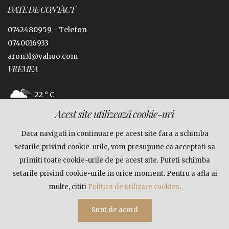
DATE DE CONTACT
0742480959 -
Telefon
0740016933
aron3l@yahoo.com
VREMEA
22 ° C
Acest site utilizează cookie-uri
Jina, Sibiu
Daca navigati in continuare pe acest site fara a schimba
FACEBOOK
setarile privind cookie-urile, vom presupune ca acceptati sa
primiti toate cookie-urile de pe acest site. Puteti schimba
setarile privind cookie-urile in orice moment. Pentru a afla ai
multe, cititi
Politica de utilizare cookies
.
© Copyright 2026
Cabana Rustik
|
Termeni si conditii
|
Sunt de acord
Politica de confidentialitate
|
Politica de cookies
Cazare
Sibiu - Jina