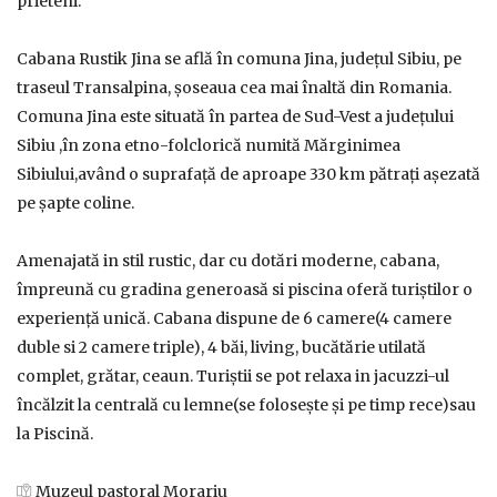
prieteni.
Cabana Rustik Jina se află în comuna Jina, județul Sibiu, pe
traseul Transalpina, șoseaua cea mai înaltă din Romania.
Comuna Jina este situată în partea de Sud-Vest a județului
Sibiu ,în zona etno-folclorică numită Mărginimea
Sibiului,având o suprafață de aproape 330 km pătrați așezată
pe șapte coline.
Amenajată in stil rustic, dar cu dotări moderne, cabana,
împreună cu gradina generoasă si piscina oferă turiștilor o
experiență unică. Cabana dispune de 6 camere(4 camere
duble si 2 camere triple), 4 băi, living, bucătărie utilată
complet, grătar, ceaun. Turiștii se pot relaxa in jacuzzi-ul
încălzit la centrală cu lemne(se folosește și pe timp rece)sau
la Piscină.
Muzeul pastoral Morariu