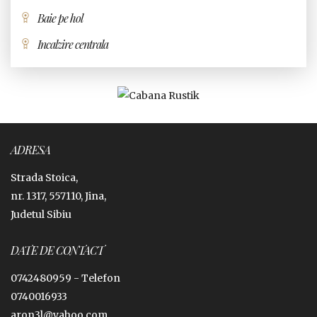
Baie pe hol
Incalzire centrala
ADRESA
Strada Stoica,
nr. 1317, 557110, Jina,
Judetul Sibiu
DATE DE CONTACT
0742480959 -
Telefon
0740016933
aron3l@yahoo.com