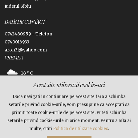
Judetul Sibiu
DATE DE CONTACT
0742480959 -
Telefon
0740016933
aron3l@yahoo.com
VREMEA
18 ° C
Acest site utilizează cookie-uri
Jina, Sibiu
Daca navigati in continuare pe acest site fara a schimba
FACEBOOK
setarile privind cookie-urile, vom presupune ca acceptati sa
primiti toate cookie-urile de pe acest site. Puteti schimba
setarile privind cookie-urile in orice moment. Pentru a afla ai
multe, cititi
Politica de utilizare cookies
.
© Copyright 2026
Cabana Rustik
|
Termeni si conditii
|